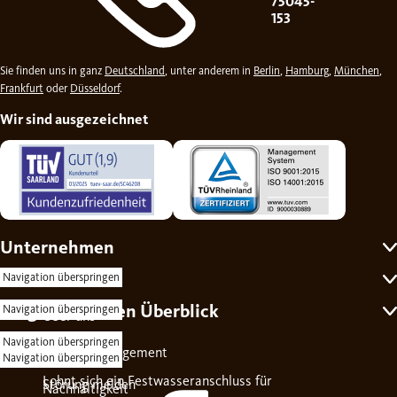
75045-
153
Sie finden uns in ganz
Deutschland
, unter anderem in
Berlin
,
Hamburg
,
München
,
Frankfurt
oder
Düsseldorf
.
Wir sind ausgezeichnet
Unternehmen
Self-Service
Navigation überspringen
Ratgeber für den Überblick
Navigation überspringen
Über uns
Navigation überspringen
Kontakt
Soziales Engagement
Navigation überspringen
Lohnt sich ein Festwasseranschluss für
Störung melden
Nachhaltigkeit