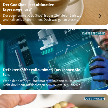
Der God Shot – der ultimative
Espressogenuss?
Der sogenannte „God Shot“ ist das Ziel vieler Baristas
und Kaffeeliebhaber:innen. Doch was genau steckt
hinter diesem...
KAFFEETECHNIK
Defekter Kaffeevollautomat? Das können Sie
tun.
Wenn der Kaffeevollautomat streikt, dann muss es
nicht direkt ein Totalschaden sein. Wir zeigen Ihnen die
gängigsten...
KAFFEEWISSEN