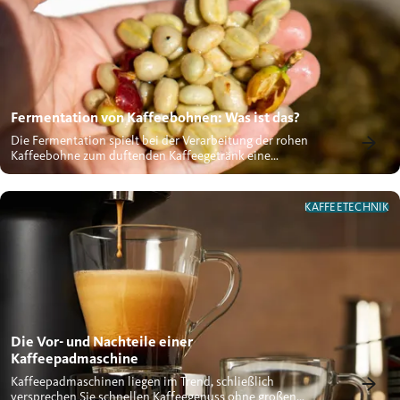
Fermentation von Kaffeebohnen: Was ist das?
Die Fermentation spielt bei der Verarbeitung der rohen
Kaffeebohne zum duftenden Kaffeegetränk eine
wichtige Rolle. Doch...
KAFFEETECHNIK
Die Vor- und Nachteile einer
Kaffeepadmaschine
Kaffeepadmaschinen liegen im Trend, schließlich
versprechen Sie schnellen Kaffeegenuss ohne großen