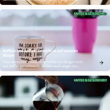
nicht verträgt....
KAFFEE & GESUNDHEIT
Koffein und Kaffee: So wirkt es auf unseren
Körper
Viele Menschen trinken ihren Kaffee am Morgen nicht
nur, weil er gut schmeckt, sondern auch wegen der
stimulierenden...
KAFFEE & GESUNDHEIT