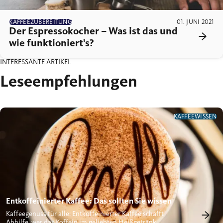
KAFFEEZUBEREITUNG
01. JUNI 2021
Der Espressokocher – Was ist das und
wie funktioniert's?
INTERESSANTE ARTIKEL
Leseempfehlungen
KAFFEEWISSEN
Entkoffeinierter Kaffee: Das sollten Sie wissen
Kaffeegenuss für alle: Entkoffeinierter Kaffee schafft
Abhilfe, wer das Koffein im geliebten Heißgetränk