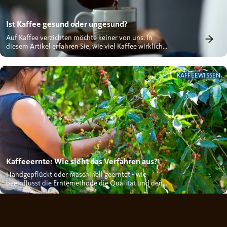
Ist Kaffee gesund oder ungesund?
Auf Kaffee verzichten möchte keiner von uns. In
diesem Artikel erfahren Sie, wie viel Kaffee wirklich
gesund ist und was...
KAFFEEWISSEN
Kaffeeernte: Wie sieht das Verfahren aus?
Handgepflückt oder maschinell geerntet - wie
beeinflusst die Erntemethode die Qualität und den
Geschmack Ihres Kaffees?...