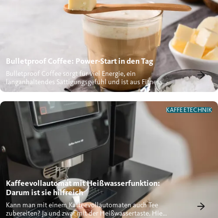
Bulletproof Coffee: Power-Start in den Tag
Bulletproof Coffee sorgt für viel Energie, ein
langanhaltendes Sättigungsgefühl und ist aus Fitness-
und...
KAFFEETECHNIK
Kaffeevollautomat mit Heißwasserfunktion:
Darum ist sie hilfreich
Kann man mit einem Kaffeevollautomaten auch Tee
zubereiten? Ja und zwar mit der Heißwassertaste. Hier