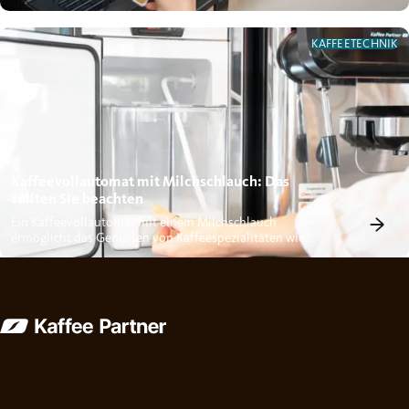
erfahren Sie mehr...
KAFFEETECHNIK
Kaffeevollautomat mit Milchschlauch: Das
sollten Sie beachten
Ein Kaffeevollautomat mit einem Milchschlauch
ermöglicht das Genießen von Kaffeespezialitäten wie
Cappuccino oder Latte...