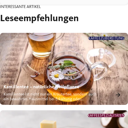
INTERESSANTE ARTIKEL
Leseempfehlungen
KAFFEEZUBEREITUNG
Kamillentee – natürliche Heilpflanze
Kamillentee ist nicht nur ein Kräutertee, sondern auch
ein bewährtes Hausmittel bei Erkältung oder...
KAFFEESPEZIALITÄTEN