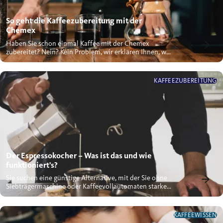
So geht die Kaffeezubereitung mit der
Chemex
Haben Sie schon einmal Kaffee mit der Chemex
zubereitet? Nein? Kein Problem, wir erklären Ihnen, wie
Sie mit der...
KAFFEEZUBEREITUNG
Der Espressokocher – Was ist das und wie
funktioniert's?
Sie suchen eine günstige Alternative, mit der Sie ohne
Siebträgermaschine oder Kaffeevollautomaten starken
Kaffee...
KAFFEEWISSEN