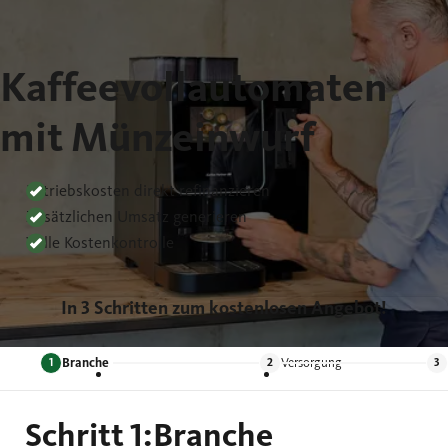
Kaffeevollautomaten
mit Münzeinwurf
Betriebskosten direkt refinanzieren
Zusätzlichen Umsatz generieren
Volle Kostenkontrolle
In 3 Schritten zum kostenlosen Angebot!
Branche
Versorgung
Schritt 1:
Branche