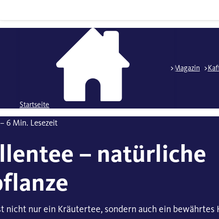
Magazin
Kaf
Startseite
– 6 Min. Lesezeit
lentee – natürliche
pflanze
st nicht nur ein Kräutertee, sondern auch ein bewährtes