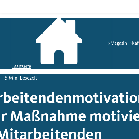
Magazin
Kaf
Startseite
– 5 Min. Lesezeit
rbeitendenmotivatio
er Maßnahme motivie
 Mitarbeitenden