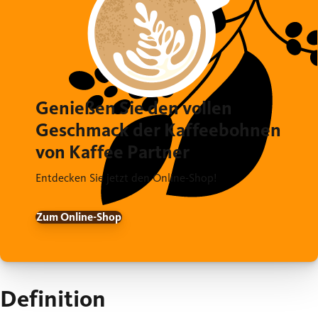
Genießen Sie den vollen
Geschmack der Kaffeebohnen
von Kaffee Partner
Entdecken Sie jetzt den Online-Shop!
Zum Online-Shop
Definition