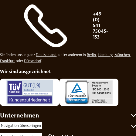
+49
(0)
541
75045-
153
Sie finden uns in ganz
Deutschland
, unter anderem in
Berlin
,
Hamburg
,
München
,
Frankfurt
oder
Düsseldorf
.
Wir sind ausgezeichnet
Unternehmen
Self-Service
Navigation überspringen