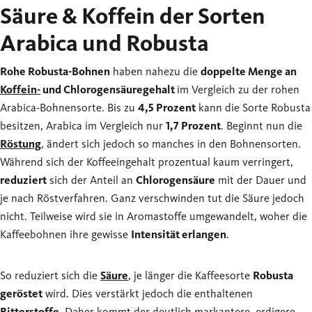
Säure & Koffein der Sorten
Arabica und Robusta
Rohe Robusta-Bohnen
haben nahezu die
doppelte Menge an
Koffein-
und Chlorogensäuregehalt
im Vergleich zu der rohen
Arabica-Bohnensorte. Bis zu
4,5 Prozent
kann die Sorte Robusta
besitzen, Arabica im Vergleich nur
1,7 Prozent
. Beginnt nun die
Röstung
, ändert sich jedoch so manches in den Bohnensorten.
Während sich der Koffeeingehalt prozentual kaum verringert,
reduziert
sich der Anteil an
Chlorogensäure
mit der Dauer und
je nach Röstverfahren. Ganz verschwinden tut die Säure jedoch
nicht. Teilweise wird sie in Aromastoffe umgewandelt, woher die
Kaffeebohnen ihre gewisse
Intensität erlangen
.
So reduziert sich die
Säure
, je länger die Kaffeesorte
Robusta
geröstet
wird. Dies verstärkt jedoch die enthaltenen
Bitterstoffe
. Daher kommt der deutlich markantere, erdigere