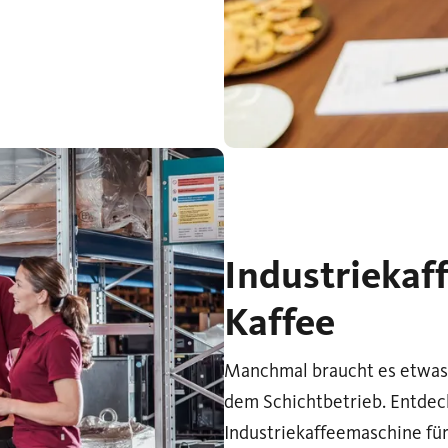
Industriekaf
Kaffee
Manchmal braucht es etwas 
dem Schichtbetrieb. Entdeck
Industriekaffeemaschine fü