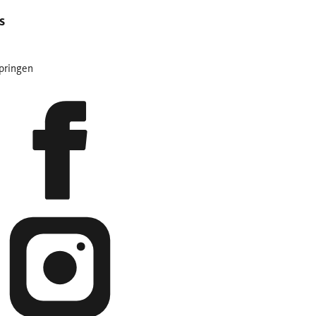
s
pringen