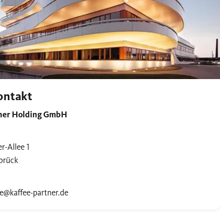
ontakt
tner Holding GmbH
r-Allee 1
brück
se@kaffee-partner.de