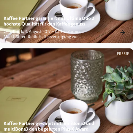
Kaffee Partner garantiert mit Ultima Duo 2
höchste Qualität für den Kaffeegenuss
Osnabrück, 3. August 2017 – Kaffee Partner,
Marktführer für die Kaffeeversorgung von
mittelständischen Betrieben, und La...
PRESSE
Kaffee Partner gewinnt mit miniBona2 und
multiBona3 den begehrten Plus X Award