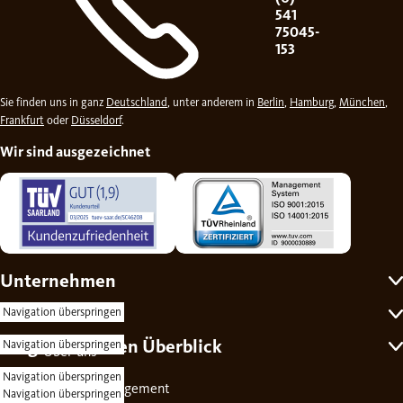
541
75045-
153
Sie finden uns in ganz
Deutschland
, unter anderem in
Berlin
,
Hamburg
,
München
,
Frankfurt
oder
Düsseldorf
.
Wir sind ausgezeichnet
Unternehmen
Self-Service
Navigation überspringen
Ratgeber für den Überblick
Navigation überspringen
Über uns
Navigation überspringen
Kontakt
Soziales Engagement
Navigation überspringen