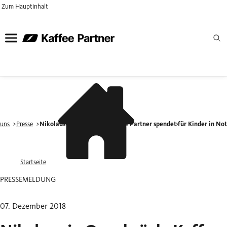
Zum Hauptinhalt
 uns
Presse
Nikolaus in Osnabrück: Kaffee Partner spendet für Kinder in No
Startseite
PRESSEMELDUNG
07. Dezember 2018