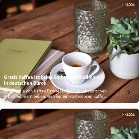
PRESSE
Gratis Kaffee ist keine Selbstverständlichkeit
in deutschen Büros
Eine Studie von Kaffee Partner zeigt: 3 von 4 deutschen
Arbeitnehmern bekommen keinen kostenlosen Kaffee
vom...
PRESSE