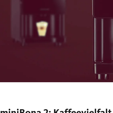
miniBona 2: Kaffeevielfal