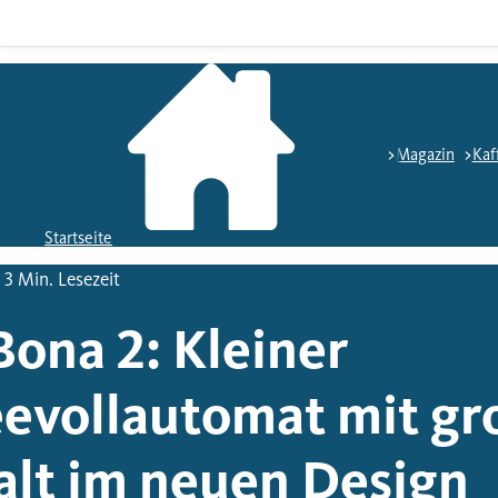
Magazin
Kaf
Startseite
 3 Min. Lesezeit
ona 2: Kleiner
eevollautomat mit gr
alt im neuen Design