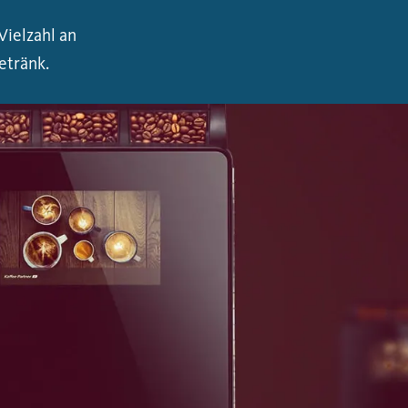
ielzahl an
etränk.