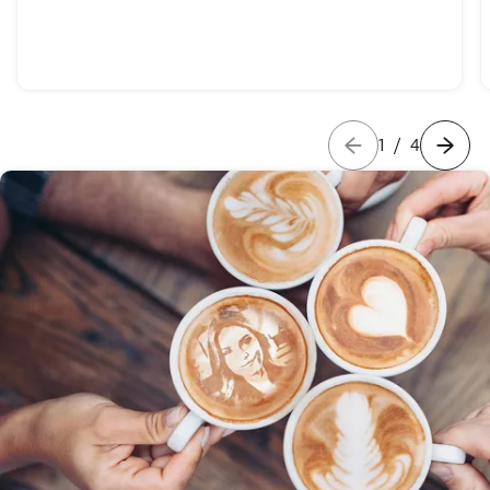
1
/
4